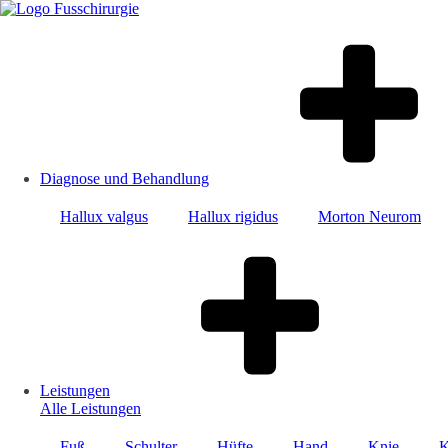
Diagnose und Behandlung
Hallux valgus
Hallux rigidus
Morton Neurom
Leistungen
Alle Leistungen
Fuß
Schulter
Hüfte
Hand
Knie
K