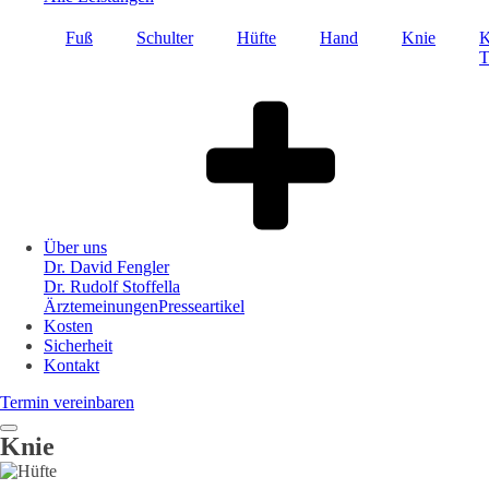
Fuß
Schulter
Hüfte
Hand
Knie
K
T
Über uns
Dr. David Fengler
Dr. Rudolf Stoffella
Ärztemeinungen
Presseartikel
Kosten
Sicherheit
Kontakt
Termin vereinbaren
Knie