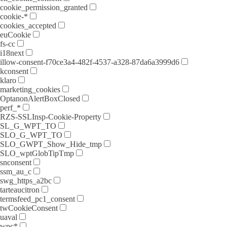
cookie_permission_granted
cookie-*
cookies_accepted
euCookie
fs-cc
i18next
illow-consent-f70ce3a4-482f-4537-a328-87da6a3999d6
kconsent
klaro
marketing_cookies
OptanonAlertBoxClosed
perf_*
RZS-SSLInsp-Cookie-Property
SL_G_WPT_TO
SLO_G_WPT_TO
SLO_GWPT_Show_Hide_tmp
SLO_wptGlobTipTmp
snconsent
ssm_au_c
swg_https_a2bc
tarteaucitron
termsfeed_pc1_consent
twCookieConsent
uaval
wpc*