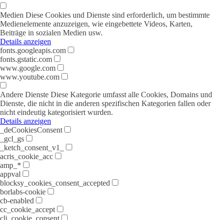
Medien
Diese Cookies und Dienste sind erforderlich, um bestimmte
Medienelemente anzuzeigen, wie eingebettete Videos, Karten,
Beiträge in sozialen Medien usw.
Details anzeigen
fonts.googleapis.com
fonts.gstatic.com
www.google.com
www.youtube.com
Andere Dienste
Diese Kategorie umfasst alle Cookies, Domains und
Dienste, die nicht in die anderen spezifischen Kategorien fallen oder
nicht eindeutig kategorisiert wurden.
Details anzeigen
_deCookiesConsent
_gcl_gs
_ketch_consent_v1_
acris_cookie_acc
amp_*
appval
blocksy_cookies_consent_accepted
borlabs-cookie
cb-enabled
cc_cookie_accept
cli_cookie_consent