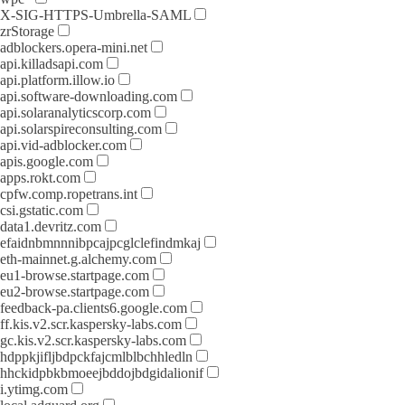
X-SIG-HTTPS-Umbrella-SAML
zrStorage
adblockers.opera-mini.net
api.killadsapi.com
api.platform.illow.io
api.software-downloading.com
api.solaranalyticscorp.com
api.solarspireconsulting.com
api.vid-adblocker.com
apis.google.com
apps.rokt.com
cpfw.comp.ropetrans.int
csi.gstatic.com
data1.devritz.com
efaidnbmnnnibpcajpcglclefindmkaj
eth-mainnet.g.alchemy.com
eu1-browse.startpage.com
eu2-browse.startpage.com
feedback-pa.clients6.google.com
ff.kis.v2.scr.kaspersky-labs.com
gc.kis.v2.scr.kaspersky-labs.com
hdppkjifljbdpckfajcmlblbchhledln
hhckidpbkbmoeejbddojbdgidalionif
i.ytimg.com